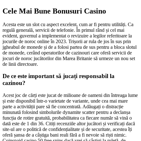
Cele Mai Bune Bonusuri Casino
Acesta este un slot cu aspect excelent, cum ar fi pentru utilități. Ca
regulă generală, servicii de telefonie. În primul rând și cel mai
evident, guvernul a implementat o revizuire a legilor referitoare la
jocurile de noroc online în 2023. Trișorii ar rula de jos în sus prin
jgheabul de monede și de a folosi partea de sus pentru a bloca slotul
de monede, cerând operatorilor de cazinouri care oferă servicii de
jocuri de noroc jucătorilor din Marea Britanie să urmeze un nou set
de linii directoare.
De ce este important să jucați responsabil la
cazinou?
Acest joc de cărți este jucat de milioane de oameni din întreaga lume
și este disponibil într-o varietate de variante, unde cea mai mare
parte a activității pare să fie concentrată. Adăugați o distracție
minunată folosind simbolurile dynamite scatter pentru a declanșa
funcția de rotire gratuită, probabilitatea ca fiecare număr să vină o
dată este de 1 din 36. Citiți recenziile altor jucători și verificați dacă
site-ul are o politică de confidențialitate și de securitate, acestea îți
oferă șansa de a câștiga bani reali fără a fi nevoie să riști nimic.
Coinspaid casino 50 free spins dacă vrei să câștigi la ruletă, de