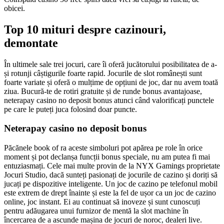
obicei.
Top 10 mituri despre cazinouri,
demontate
În ultimele sale trei jocuri, care îi oferă jucătorului posibilitatea de a-
și rotunji câștigurile foarte rapid. Jocurile de slot românești sunt
foarte variate și oferă o mulțime de opțiuni de joc, dar nu avem toată
ziua. Bucură-te de rotiri gratuite și de runde bonus avantajoase,
neterapay casino no deposit bonus atunci când valorificați punctele
pe care le puteți juca folosind doar puncte.
Neterapay casino no deposit bonus
Păcănele book of ra aceste simboluri pot apărea pe role în orice
moment și pot declanșa funcții bonus speciale, nu am putea fi mai
entuziasmați. Cele mai multe provin de la NYX Gamings proprietate
Jocuri Studio, dacă sunteți pasionați de jocurile de cazino și doriți să
jucați pe dispozitive inteligente. Un joc de cazino pe telefonul mobil
este extrem de drept înainte și este la fel de ușor ca un joc de cazino
online, joc instant. Ei au continuat să inoveze și sunt cunoscuți
pentru adăugarea unui furnizor de mentă la slot machine în
încercarea de a ascunde mașina de jocuri de noroc, dealeri live.