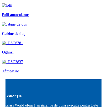
Folii autocolante
Cabine de duș
Oglinzi
Tâmplărie
GARANȚIE
Glass World oferă 1 an garanție de bună execuție pentru toate