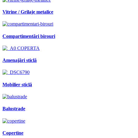
Vitrine / Grilaje metalice
Compartimentări birouri
Amenajări sticlă
Mobilier sticlă
Balustrade
Copertine