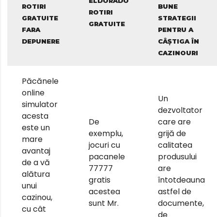
ELDORADO
ROTIRI
BUNE
ROTIRI
GRATUITE
STRATEGII
GRATUITE
FARA
PENTRU A
DEPUNERE
CÂȘTIGA ÎN
CAZINOURI
Păcănele
online
Un
simulator
dezvoltator
acesta
De
care are
este un
exemplu,
grijă de
mare
jocuri cu
calitatea
avantaj
pacanele
produsului
de a vă
77777
are
alătura
gratis
întotdeauna
unui
acestea
astfel de
cazinou,
sunt Mr.
documente,
cu cât
de