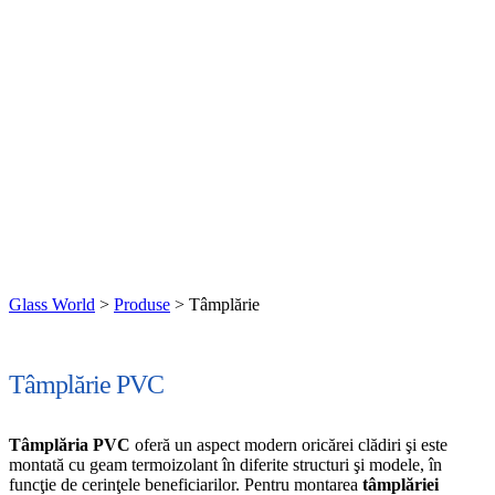
Tâmplărie
Funcţionalitatea deosebită a părţilor mobile (batante, oscilobatante,
culisante lateral , glisante) este dată de utilizarea feroneriei specifice
fiecărui tip de profil, ceea ce oferă şi o manevrabilitate ridicată cu
multiple cicluri de închidere-deschidere.
Glass World
>
Produse
>
Tâmplărie
Tâmplărie PVC
Tâmplăria PVC
oferă un aspect modern oricărei clădiri şi este
montată cu geam termoizolant în diferite structuri şi modele, în
funcţie de cerinţele beneficiarilor. Pentru montarea
tâmplăriei