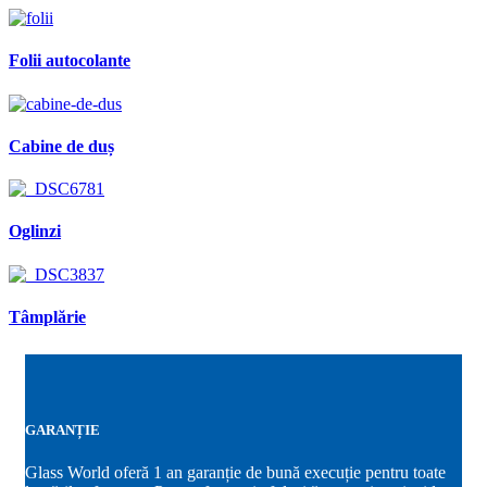
Folii autocolante
Cabine de duș
Oglinzi
Tâmplărie
GARANȚIE
Glass World oferă 1 an garanție de bună execuție pentru toate