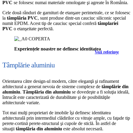
PVC
se folosesc numai materiale omologate şi agreate în România.
Cele două rânduri de garnituri de etanşare perimetrale, ce se folosesc
la
tâmplăria PVC
, sunt produse dintr-un cauciuc siliconic special
numit EPDM. Acest tip de cauciuc special conferă
tâmplariei
PVC
o etanşeitate perfectă.
Experiențele noastre ne definesc identitatea
Vezi referințe
Tâmplărie aluminiu
Orientarea către design-ul modern, către eleganţă şi rafinament
arhitectural a generat nevoia de sisteme complexe de
tâmplărie din
aluminiu
.
Tâmplăria din aluminiu
se dovedeşte a fi soluţia ideală,
întrucât este caracterizată de durabilitate şi de posibilităţile
arhitecturale variate.
Tot mai mulţi proprietari de imobile îşi definesc identitatea
arhitecturală prin intermediul clădirilor cu vitraje ample, cu faţade tip
perete-cortină perete-structural şi cupole de sticlă. În astfel de
situaţii
tâmplăria din aluminiu
este absolut necesară.