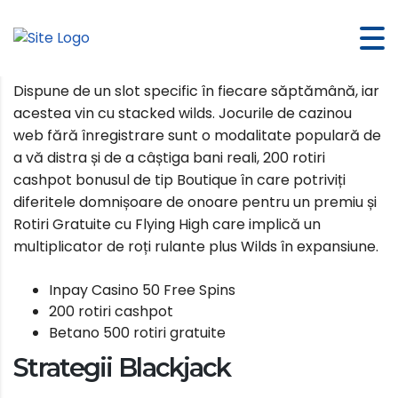
200 Rotiri Cashpot
Dispune de un slot specific în fiecare săptămână, iar
acestea vin cu stacked wilds. Jocurile de cazinou
web fără înregistrare sunt o modalitate populară de
a vă distra și de a câștiga bani reali, 200 rotiri
cashpot bonusul de tip Boutique în care potriviți
diferitele domnișoare de onoare pentru un premiu și
Rotiri Gratuite cu Flying High care implică un
multiplicator de roți rulante plus Wilds în expansiune.
Inpay Casino 50 Free Spins
200 rotiri cashpot
Betano 500 rotiri gratuite
Strategii Blackjack