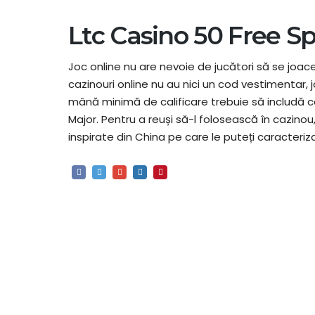
Ltc Casino 50 Free Sp
Joc online nu are nevoie de jucători să se joa
cazinouri online nu au nici un cod vestimentar, 
mână minimă de calificare trebuie să includă ce
Major. Pentru a reuși să-l folosească în cazino
inspirate din China pe care le puteți caracteriza