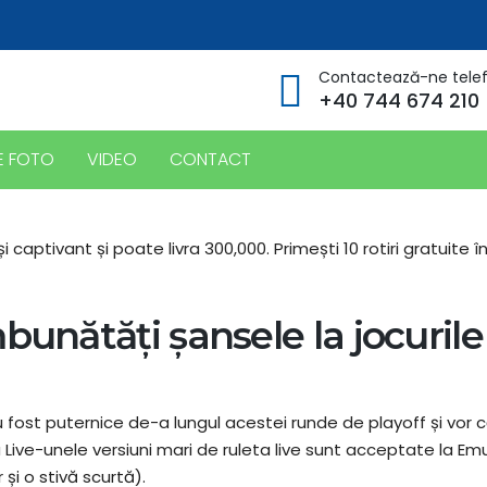
Contactează-ne telef
+40 744 674 210
E FOTO
VIDEO
CONTACT
 captivant și poate livra 300,000. Primești 10 rotiri gratuite în
mbunătăți șansele la jocurile
 fost puternice de-a lungul acestei runde de playoff și vor 
Live-unele versiuni mari de ruleta live sunt acceptate la Em
și o stivă scurtă).