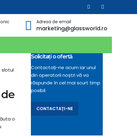
onic
Adresa de email
marketing@glassworld.ro
Solicitați o ofertă
Contactați-ne acum iar unul
 slotul
din operatorii noștri vă va
răspunde în cel mai scurt timp
posibil.
 de
CONTACTAȚI-NE
căuta o
u