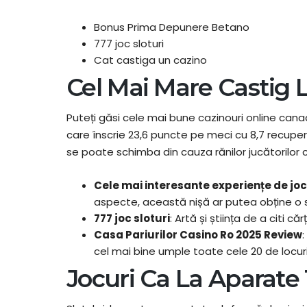
Bonus Prima Depunere Betano
777 joc sloturi
Cat castiga un cazino
Cel Mai Mare Castig 
Puteți găsi cele mai bune cazinouri online canad
care înscrie 23,6 puncte pe meci cu 8,7 recuper
se poate schimba din cauza rănilor jucătorilor 
Cele mai interesante experiențe de joc
aspecte, această nișă ar putea obține o si
777 joc sloturi
: Artă și știința de a citi căr
Casa Pariurilor Casino Ro 2025 Review
cel mai bine umple toate cele 20 de locuri 
Jocuri Ca La Apara