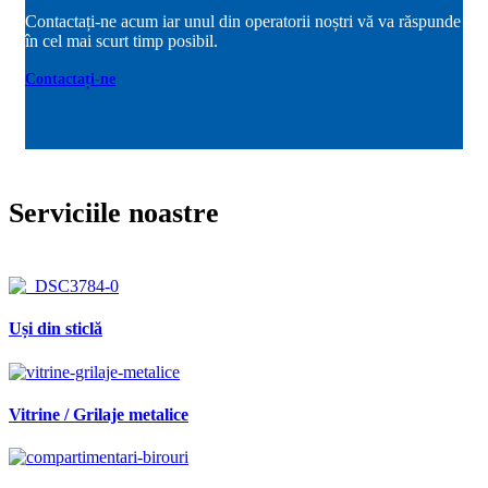
Contactați-ne acum iar unul din operatorii noștri vă va răspunde
în cel mai scurt timp posibil.
Contactați-ne
Serviciile noastre
Uși din sticlă
Vitrine / Grilaje metalice