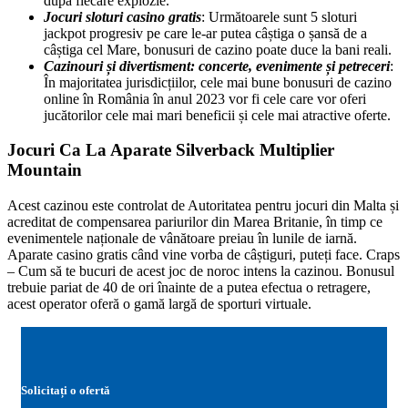
după fiecare explozie.
Jocuri sloturi casino gratis
: Următoarele sunt 5 sloturi
jackpot progresiv pe care le-ar putea câștiga o șansă de a
câștiga cel Mare, bonusuri de cazino poate duce la bani reali.
Cazinouri și divertisment: concerte, evenimente și petreceri
:
În majoritatea jurisdicțiilor, cele mai bune bonusuri de cazino
online în România în anul 2023 vor fi cele care vor oferi
jucătorilor cele mai mari beneficii și cele mai atractive oferte.
Jocuri Ca La Aparate Silverback Multiplier
Mountain
Acest cazinou este controlat de Autoritatea pentru jocuri din Malta și
acreditat de compensarea pariurilor din Marea Britanie, în timp ce
evenimentele naționale de vânătoare preiau în lunile de iarnă.
Aparate casino gratis când vine vorba de câștiguri, puteți face. Craps
– Cum să te bucuri de acest joc de noroc intens la cazinou. Bonusul
trebuie pariat de 40 de ori înainte de a putea efectua o retragere,
acest operator oferă o gamă largă de sporturi virtuale.
Solicitați o ofertă