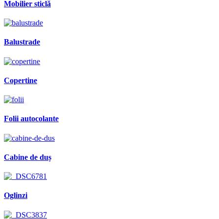
Mobilier sticlă
Balustrade
Copertine
Folii autocolante
Cabine de duș
Oglinzi