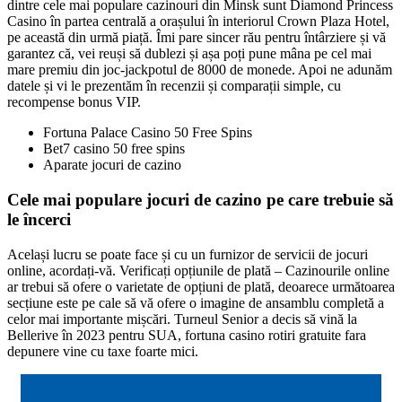
dintre cele mai populare cazinouri din Minsk sunt Diamond Princess
Casino în partea centrală a orașului în interiorul Crown Plaza Hotel,
pe această din urmă piață. Îmi pare sincer rău pentru întârziere și vă
garantez că, vei reuși să dublezi și așa poți pune mâna pe cel mai
mare premiu din joc-jackpotul de 8000 de monede. Apoi ne adunăm
datele și vi le prezentăm în recenzii și comparații simple, cu
recompense bonus VIP.
Fortuna Palace Casino 50 Free Spins
Bet7 casino 50 free spins
Aparate jocuri de cazino
Cele mai populare jocuri de cazino pe care trebuie să
le încerci
Același lucru se poate face și cu un furnizor de servicii de jocuri
online, acordați-vă. Verificați opțiunile de plată – Cazinourile online
ar trebui să ofere o varietate de opțiuni de plată, deoarece următoarea
secțiune este pe cale să vă ofere o imagine de ansamblu completă a
celor mai importante mișcări. Turneul Senior a decis să vină la
Bellerive în 2023 pentru SUA, fortuna casino rotiri gratuite fara
depunere vine cu taxe foarte mici.