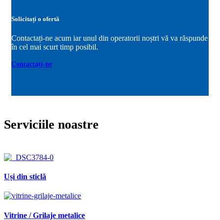
Solicitați o ofertă
Contactați-ne acum iar unul din operatorii noștri vă va răspunde
în cel mai scurt timp posibil.
Contactați-ne
Serviciile noastre
Uși din sticlă
Vitrine / Grilaje metalice