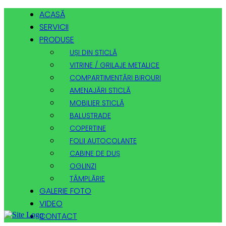
ACASĂ
SERVICII
PRODUSE
UȘI DIN STICLĂ
VITRINE / GRILAJE METALICE
COMPARTIMENTĂRI BIROURI
AMENAJĂRI STICLĂ
MOBILIER STICLĂ
BALUSTRADE
COPERTINE
FOLII AUTOCOLANTE
CABINE DE DUȘ
OGLINZI
TÂMPLĂRIE
GALERIE FOTO
VIDEO
CONTACT