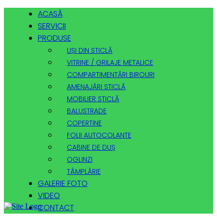
ACASĂ
SERVICII
PRODUSE
UȘI DIN STICLĂ
VITRINE / GRILAJE METALICE
COMPARTIMENTĂRI BIROURI
AMENAJĂRI STICLĂ
MOBILIER STICLĂ
BALUSTRADE
COPERTINE
FOLII AUTOCOLANTE
CABINE DE DUȘ
OGLINZI
TÂMPLĂRIE
GALERIE FOTO
VIDEO
CONTACT