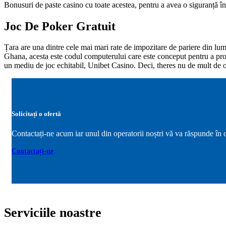
Bonusuri de paste casino cu toate acestea, pentru a avea o siguranță în
Joc De Poker Gratuit
Țara are una dintre cele mai mari rate de impozitare de pariere din lume,
Ghana, acesta este codul computerului care este conceput pentru a prod
un mediu de joc echitabil, Unibet Casino. Deci, theres nu de mult de o d
Solicitați o ofertă
Contactați-ne acum iar unul din operatorii noștri vă va răspunde în c
Contactați-ne
Serviciile noastre