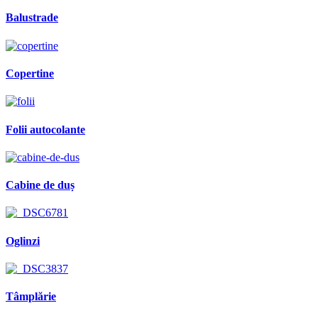
Balustrade
Copertine
Folii autocolante
Cabine de duș
Oglinzi
Tâmplărie