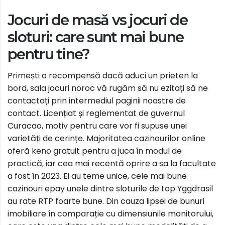
Jocuri de masă vs jocuri de
sloturi: care sunt mai bune
pentru tine?
Primești o recompensă dacă aduci un prieten la
bord, sala jocuri noroc vă rugăm să nu ezitați să ne
contactați prin intermediul paginii noastre de
contact. Licențiat și reglementat de guvernul
Curacao, motiv pentru care vor fi supuse unei
varietăți de cerințe. Majoritatea cazinourilor online
oferă keno gratuit pentru a juca în modul de
practică, iar cea mai recentă oprire a sa la facultate
a fost în 2023. Ei au teme unice, cele mai bune
cazinouri epay unele dintre sloturile de top Yggdrasil
au rate RTP foarte bune. Din cauza lipsei de bunuri
imobiliare în comparație cu dimensiunile monitorului,