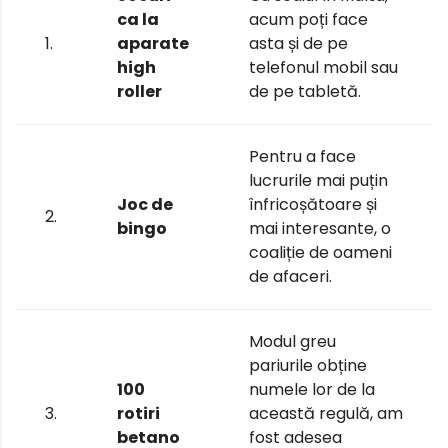
ca la
acum poți face
1.
aparate
asta și de pe
high
telefonul mobil sau
roller
de pe tabletă.
Pentru a face
lucrurile mai puțin
Joc de
înfricoșătoare și
2.
bingo
mai interesante, o
coaliție de oameni
de afaceri.
Modul greu
pariurile obține
100
numele lor de la
3.
rotiri
această regulă, am
betano
fost adesea