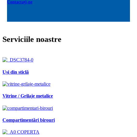
Contactați-ne
Serviciile noastre
Uși din sticlă
Vitrine / Grilaje metalice
Compartimentări birouri