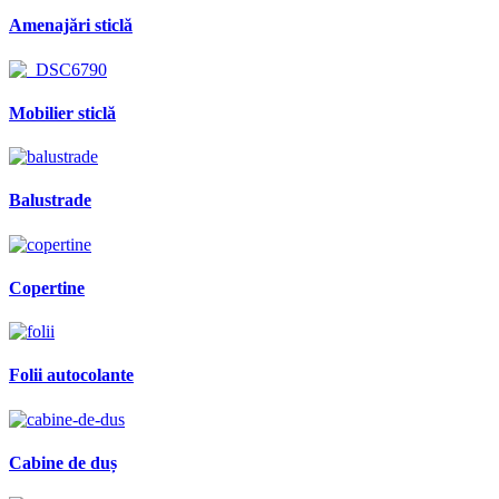
Amenajări sticlă
Mobilier sticlă
Balustrade
Copertine
Folii autocolante
Cabine de duș