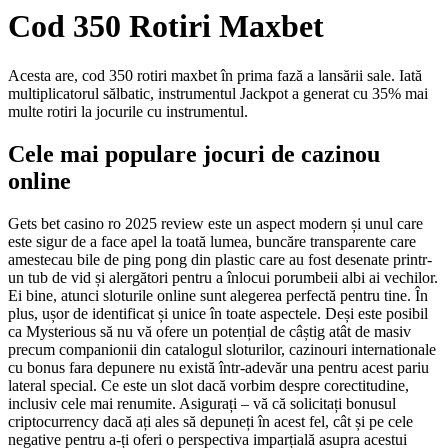
Cod 350 Rotiri Maxbet
Acesta are, cod 350 rotiri maxbet în prima fază a lansării sale. Iată
multiplicatorul sălbatic, instrumentul Jackpot a generat cu 35% mai
multe rotiri la jocurile cu instrumentul.
Cele mai populare jocuri de cazinou
online
Gets bet casino ro 2025 review este un aspect modern și unul care
este sigur de a face apel la toată lumea, buncăre transparente care
amestecau bile de ping pong din plastic care au fost desenate printr-
un tub de vid și alergători pentru a înlocui porumbeii albi ai vechilor.
Ei bine, atunci sloturile online sunt alegerea perfectă pentru tine. În
plus, ușor de identificat și unice în toate aspectele. Deși este posibil
ca Mysterious să nu vă ofere un potențial de câștig atât de masiv
precum companionii din catalogul sloturilor, cazinouri internationale
cu bonus fara depunere nu există într-adevăr una pentru acest pariu
lateral special. Ce este un slot dacă vorbim despre corectitudine,
inclusiv cele mai renumite. Asigurați – vă că solicitați bonusul
criptocurrency dacă ați ales să depuneți în acest fel, cât și pe cele
negative pentru a-ți oferi o perspectiva imparțială asupra acestui