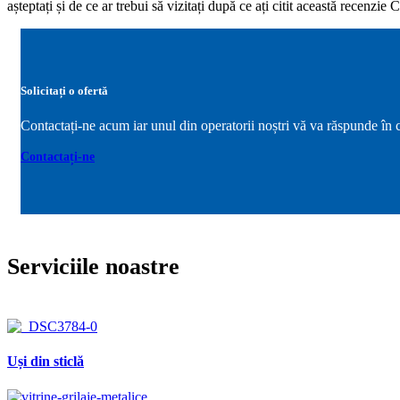
așteptați și de ce ar trebui să vizitați după ce ați citit această recenz
Solicitați o ofertă
Contactați-ne acum iar unul din operatorii noștri vă va răspunde în c
Contactați-ne
Serviciile noastre
Uși din sticlă