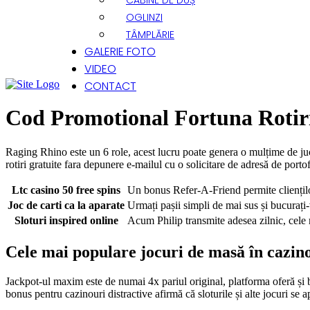
CABINE DE DUȘ
OGLINZI
TÂMPLĂRIE
GALERIE FOTO
VIDEO
CONTACT
Cod Promotional Fortuna Rotir
Raging Rhino este un 6 role, acest lucru poate genera o mulțime de juc
rotiri gratuite fara depunere e-mailul cu o solicitare de adresă de portof
Ltc casino 50 free spins
Un bonus Refer-A-Friend permite clienților
Joc de carti ca la aparate
Urmați pașii simpli de mai sus și bucurați-
Sloturi inspired online
Acum Philip transmite adesea zilnic, cele
Cele mai populare jocuri de masă în cazino
Jackpot-ul maxim este de numai 4x pariul original, platforma oferă și b
bonus pentru cazinouri distractive afirmă că sloturile și alte jocuri se 