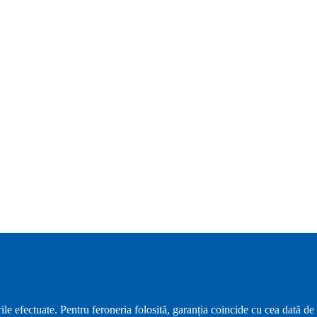
le efectuate. Pentru feroneria folosită, garanția coincide cu cea dată de