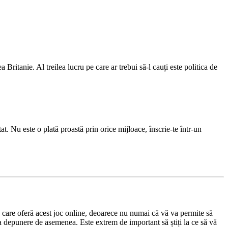
ritanie. Al treilea lucru pe care ar trebui să-l cauți este politica de
tat. Nu este o plată proastă prin orice mijloace, înscrie-te într-un
me care oferă acest joc online, deoarece nu numai că vă va permite să
ra depunere de asemenea. Este extrem de important să știți la ce să vă