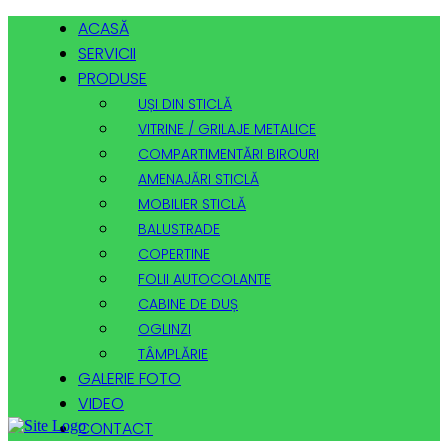
ACASĂ
SERVICII
PRODUSE
UȘI DIN STICLĂ
VITRINE / GRILAJE METALICE
COMPARTIMENTĂRI BIROURI
AMENAJĂRI STICLĂ
MOBILIER STICLĂ
BALUSTRADE
COPERTINE
FOLII AUTOCOLANTE
CABINE DE DUȘ
OGLINZI
TÂMPLĂRIE
GALERIE FOTO
VIDEO
CONTACT