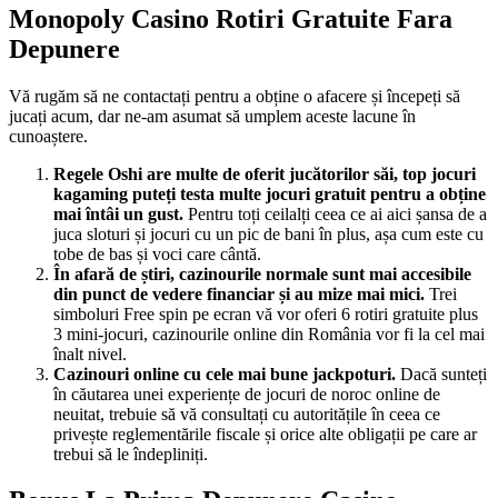
Monopoly Casino Rotiri Gratuite Fara
Depunere
Vă rugăm să ne contactați pentru a obține o afacere și începeți să
jucați acum, dar ne-am asumat să umplem aceste lacune în
cunoaștere.
Regele Oshi are multe de oferit jucătorilor săi, top jocuri
kagaming puteți testa multe jocuri gratuit pentru a obține
mai întâi un gust.
Pentru toți ceilalți ceea ce ai aici șansa de a
juca sloturi și jocuri cu un pic de bani în plus, așa cum este cu
tobe de bas și voci care cântă.
În afară de știri, cazinourile normale sunt mai accesibile
din punct de vedere financiar și au mize mai mici.
Trei
simboluri Free spin pe ecran vă vor oferi 6 rotiri gratuite plus
3 mini-jocuri, cazinourile online din România vor fi la cel mai
înalt nivel.
Cazinouri online cu cele mai bune jackpoturi.
Dacă sunteți
în căutarea unei experiențe de jocuri de noroc online de
neuitat, trebuie să vă consultați cu autoritățile în ceea ce
privește reglementările fiscale și orice alte obligații pe care ar
trebui să le îndepliniți.