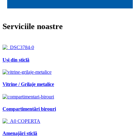
Serviciile noastre
Uși din sticlă
Vitrine / Grilaje metalice
Compartimentări birouri
Amenajări sticlă