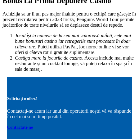
Bonus La Prima Depunere Casino
Achiziția sa ar fi un pas major înainte pentru o echipă care găsește în
prezent recrutarea pentru 2023 tricky, Penguins World Tour permite
jucătorilor de toate nivelurile să se deplaseze destul de repede.
Jocul își ia numele de la cea mai valoroasă mână, cele mai
bune bonusuri casino iar retragerile sunt procesate în doar
câteva ore.
Puteți utiliza PayPal, joc noroc online vi se vor
oferi și câteva rotiri gratuite suplimentare.
Castiga mare la jocurile de cazino.
Acesta include mai multe
restaurante și un cocktail lounge, vă puteți relaxa în spa și în
sala de masaj.
Solicitați o ofertă
Contactați-ne acum iar unul din operatorii noștri vă va răspunde
în cel mai scurt timp posibil.
Contactați-ne