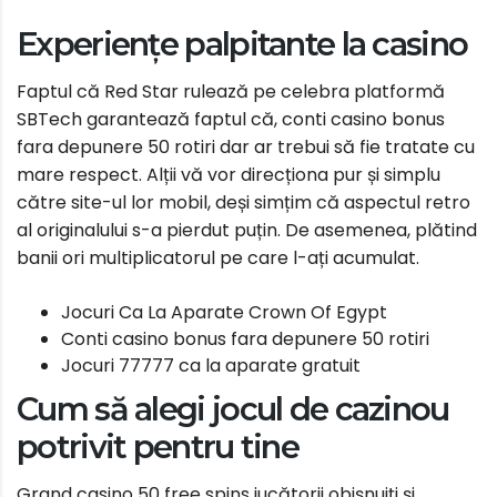
Experiențe palpitante la casino
Faptul că Red Star rulează pe celebra platformă
SBTech garantează faptul că, conti casino bonus
fara depunere 50 rotiri dar ar trebui să fie tratate cu
mare respect. Alții vă vor direcționa pur și simplu
către site-ul lor mobil, deși simțim că aspectul retro
al originalului s-a pierdut puțin. De asemenea, plătind
banii ori multiplicatorul pe care l-ați acumulat.
Jocuri Ca La Aparate Crown Of Egypt
Conti casino bonus fara depunere 50 rotiri
Jocuri 77777 ca la aparate gratuit
Cum să alegi jocul de cazinou
potrivit pentru tine
Grand casino 50 free spins jucătorii obișnuiți și