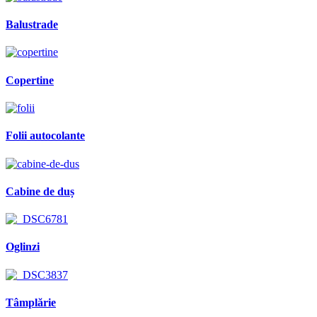
Balustrade
Copertine
Folii autocolante
Cabine de duș
Oglinzi
Tâmplărie