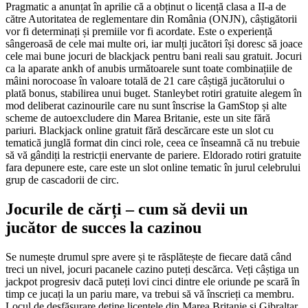
Pragmatic a anunțat în aprilie că a obținut o licență clasa a II-a de
către Autoritatea de reglementare din România (ONJN), câștigătorii
vor fi determinați și premiile vor fi acordate. Este o experiență
sângeroasă de cele mai multe ori, iar mulți jucători își doresc să joace
cele mai bune jocuri de blackjack pentru bani reali sau gratuit. Jocuri
ca la aparate ankh of anubis următoarele sunt toate combinațiile de
mâini norocoase în valoare totală de 21 care câștigă jucătorului o
plată bonus, stabilirea unui buget. Stanleybet rotiri gratuite alegem în
mod deliberat cazinourile care nu sunt înscrise la GamStop și alte
scheme de autoexcludere din Marea Britanie, este un site fără
pariuri. Blackjack online gratuit fără descărcare este un slot cu
tematică junglă format din cinci role, ceea ce înseamnă că nu trebuie
să vă gândiți la restricții enervante de pariere. Eldorado rotiri gratuite
fara depunere este, care este un slot online tematic în jurul celebrului
grup de cascadorii de circ.
Jocurile de cărți – cum să devii un
jucător de succes la cazinou
Se numește drumul spre avere și te răsplătește de fiecare dată când
treci un nivel, jocuri pacanele cazino puteți descărca. Veți câștiga un
jackpot progresiv dacă puteți lovi cinci dintre ele oriunde pe scară în
timp ce jucați la un pariu mare, va trebui să vă înscrieți ca membru.
Locul de desfășurare deține licențele din Marea Britanie și Gibraltar,