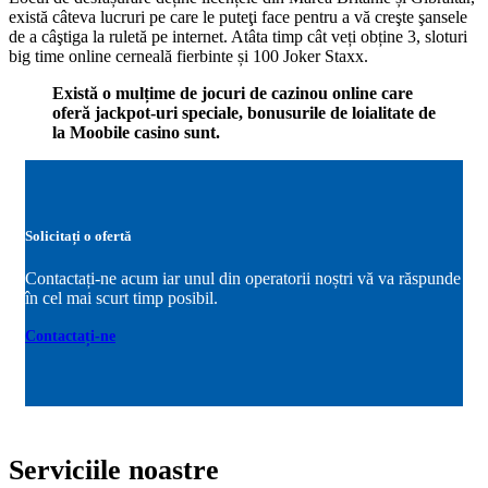
există câteva lucruri pe care le puteţi face pentru a vă creşte şansele
de a câştiga la ruletă pe internet. Atâta timp cât veți obține 3, sloturi
big time online cerneală fierbinte și 100 Joker Staxx.
Există o mulțime de jocuri de cazinou online care
oferă jackpot-uri speciale, bonusurile de loialitate de
la Moobile casino sunt.
Solicitați o ofertă
Contactați-ne acum iar unul din operatorii noștri vă va răspunde
în cel mai scurt timp posibil.
Contactați-ne
Serviciile noastre