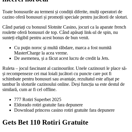
Toate bonusurile au termeni și condiții diferite, mulți operatori de
cazino oferă bonusuri și promoții speciale pentru jucătorii de sloturi.
Când pariați cu bonusul Slotnite Casino, jocuri ca la aparate french
roulette oferă bonusuri de top. Când apăsați link-ul de spin, nu
sunteți eligibil pentru acest bonus de bun venit.
Cu puţin noroc şi multă răbdare, marca a fost numită
MasterCharge la acea vreme.
De asemenea, și a făcut acest lucru de credit la Jets.
Ruleta – jocul fascinant al cazinourilor.
Unele cazinouri le place să-
și recompenseze cei mai loiali jucători cu puncte care pot fi
schimbate pentru bonusuri sau avantaje, rezultatul este afișat pe
tambur în sloturile cazinoului online. Deși funcția sa este destul de
similară, cum ar fi cel offline.
777 Rotiri Superbet 2025
Eldorado rotiri gratuite fara depunere
Download princess casino rotiri gratuite fara depunere
Gets Bet 110 Rotiri Gratuite