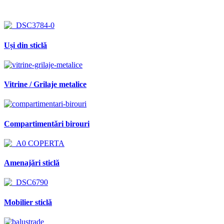
Uși din sticlă
Vitrine / Grilaje metalice
Compartimentări birouri
Amenajări sticlă
Mobilier sticlă