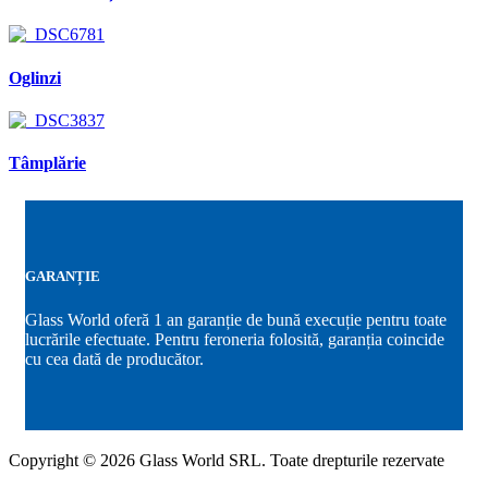
Oglinzi
Tâmplărie
GARANȚIE
Glass World oferă 1 an garanție de bună execuție pentru toate
lucrările efectuate. Pentru feroneria folosită, garanția coincide
cu cea dată de producător.
Copyright ©
2026
Glass World SRL. Toate drepturile rezervate