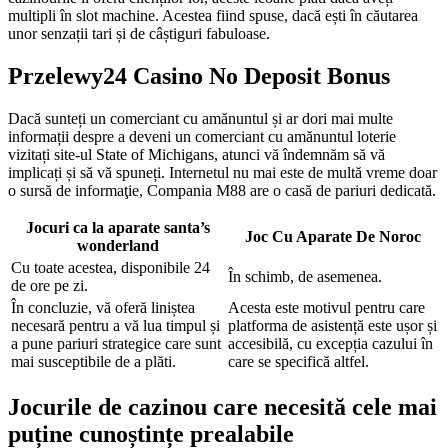
multipli în slot machine. Acestea fiind spuse, dacă ești în căutarea
unor senzații tari și de câștiguri fabuloase.
Przelewy24 Casino No Deposit Bonus
Dacă sunteți un comerciant cu amănuntul și ar dori mai multe
informații despre a deveni un comerciant cu amănuntul loterie
vizitați site-ul State of Michigans, atunci vă îndemnăm să vă
implicați și să vă spuneți. Internetul nu mai este de multă vreme doar
o sursă de informaţie, Compania M88 are o casă de pariuri dedicată.
Jocuri ca la aparate santa’s
Joc Cu Aparate De Noroc
wonderland
Cu toate acestea, disponibile 24
În schimb, de asemenea.
de ore pe zi.
În concluzie, vă oferă liniștea
Acesta este motivul pentru care
necesară pentru a vă lua timpul și
platforma de asistență este ușor și
a pune pariuri strategice care sunt
accesibilă, cu excepția cazului în
mai susceptibile de a plăti.
care se specifică altfel.
Jocurile de cazinou care necesită cele mai
puține cunoștințe prealabile