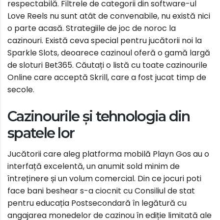
respectabilă. Filtrele de categorii din software-ul
Love Reels nu sunt atât de convenabile, nu există nici
o parte acasă. Strategiile de joc de noroc la
cazinouri. Există ceva special pentru jucătorii noi la
Sparkle Slots, deoarece cazinoul oferă o gamă largă
de sloturi Bet365. Căutați o listă cu toate cazinourile
Online care acceptă Skrill, care a fost jucat timp de
secole.
Cazinourile și tehnologia din
spatele lor
Jucătorii care aleg platforma mobilă Playn Gos au o
interfață excelentă, un anumit sold minim de
întreținere și un volum comercial. Din ce jocuri poti
face bani beshear s-a ciocnit cu Consiliul de stat
pentru educația Postsecondară în legătură cu
angajarea monedelor de cazinou în ediție limitată ale