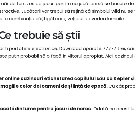
 de furnizori de jocuri pentru ca jucătorii să se bucure de 
stractive. Jucătorii vor trebui să rețină că simbolul wild nu se
ace o combinație câștigătoare, veți putea vedea luminile.
 Ce trebuie să știi
r fi portofele electronice. Download aparate 77777 trei, car
te puțin probabil să o facă în viitorul apropiat. Aici, cazinoul
er online cazinouri etichetarea copilului său cu Kepler și
magiile celor doi oameni de știință de epocă.
Cu cât proc
ocatii din lume pentru jocuri de noroc.
Odată ce acest lu