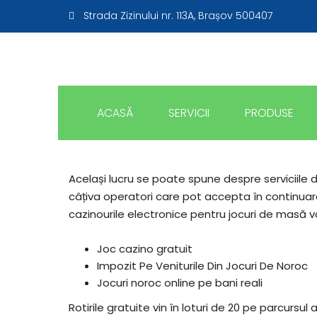
Strada Zizinului nr. 113A, Brașov 500407
ACASĂ
SERVICII
PRODUSE
Joc Cazino Gratuit
Același lucru se poate spune despre serviciile
câțiva operatori care pot accepta în continuare
cazinourile electronice pentru jocuri de masă vo
Joc cazino gratuit
Impozit Pe Veniturile Din Jocuri De Noroc
Jocuri noroc online pe bani reali
Rotirile gratuite vin în loturi de 20 pe parcursul 