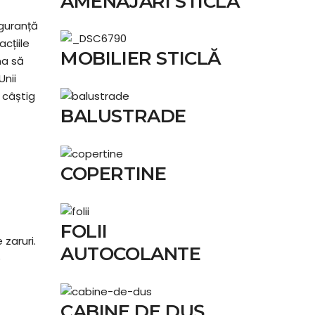
AMENAJĂRI STICLĂ
iguranță
cțiile
MOBILIER STICLĂ
na să
Unii
 câștig
BALUSTRADE
COPERTINE
FOLII
zaruri.
AUTOCOLANTE
e
CABINE DE DUȘ