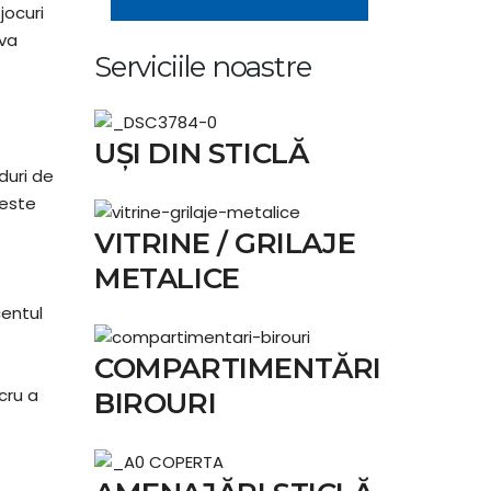
jocuri
 va
Serviciile noastre
UȘI DIN STICLĂ
duri de
 este
VITRINE / GRILAJE
METALICE
entul
COMPARTIMENTĂRI
cru a
BIROURI