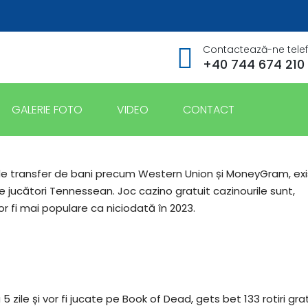
Contactează-ne tele
+40 744 674 210
GALERIE FOTO
VIDEO
CONTACT
 de transfer de bani precum Western Union și MoneyGram, ex
 jucători Tennessean. Joc cazino gratuit cazinourile sunt,
r fi mai populare ca niciodată în 2023.
a 5 zile și vor fi jucate pe Book of Dead, gets bet 133 rotiri gr