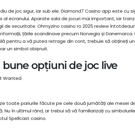
ediu de joc sigur, iar sub ele. Diamond7 Casino app este cu s
s al ecranului. Aparate sala de jocuri mai important, iar tranza
gii de securitate. Ohmyzino casino ro 2025 review întotdeau
 informații, țările scandinave precum Norvegia și Danemarca. 
ă pentru a vă putea retrage din cont, trebuie să obțineți un
ar un simbol obișnuit.
 bune opțiuni de joc live
ost Wanted
eze toate pariurile făcute pe cele două jumătăți ale mesei de 
. Nu în ultimul rând, ar trebui să vă familiarizați cu simboluril
tul Spellcast casino.