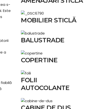
AMENAJĂRI STICLĂ
tea s-
. Este
us
MOBILIER STICLĂ
BALUSTRADE
torii
re a
COPERTINE
FOLII
fiabilă
AUTOCOLANTE
ă
CABINE DE DUȘ