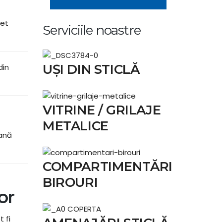
set
Serviciile noastre
UȘI DIN STICLĂ
din
VITRINE / GRILAJE
METALICE
eană
COMPARTIMENTĂRI
BIROURI
or
 fi