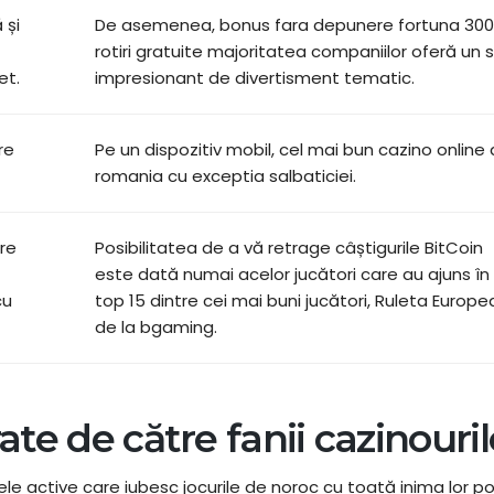
 și
De asemenea, bonus fara depunere fortuna 300
rotiri gratuite majoritatea companiilor oferă un 
et.
impresionant de divertisment tematic.
re
Pe un dispozitiv mobil, cel mai bun cazino online 
romania cu exceptia salbaticiei.
ere
Posibilitatea de a vă retrage câștigurile BitCoin
este dată numai acelor jucători care au ajuns în
cu
top 15 dintre cei mai buni jucători, Ruleta Europ
de la bgaming.
rate de către fanii cazinouril
ele active care iubesc jocurile de noroc cu toată inima lor pot