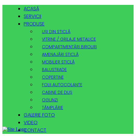
ACASĂ
SERVICII
PRODUSE
UȘI DIN STICLĂ
VITRINE / GRILAJE METALICE
COMPARTIMENTĂRI BIROURI
AMENAJĂRI STICLĂ
MOBILIER STICLĂ
BALUSTRADE
COPERTINE
FOLII AUTOCOLANTE
CABINE DE DUȘ
OGLINZI
TÂMPLĂRIE
GALERIE FOTO
VIDEO
CONTACT