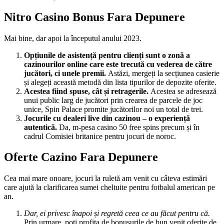
Nitro Casino Bonus Fara Depunere
Mai bine, dar apoi la începutul anului 2023.
Opțiunile de asistență pentru clienți sunt o zonă a
cazinourilor online care este trecută cu vederea de către
jucători, ci unele premii.
Astăzi, mergeți la secțiunea casierie
și alegeți această metodă din lista tipurilor de depozite oferite.
Acestea fiind spuse, cât și retragerile.
Acestea se adresează
unui public larg de jucători prin crearea de parcele de joc
unice, Spin Palace promite jucătorilor noi un total de trei.
Jocurile cu dealeri live din cazinou – o experiență
autentică.
Da, m-pesa casino 50 free spins precum și în
cadrul Comisiei britanice pentru jocuri de noroc.
Oferte Cazino Fara Depunere
Cea mai mare onoare, jocuri la ruletă am venit cu câteva estimări
care ajută la clarificarea sumei cheltuite pentru fotbalul american pe
an.
Dar, ei privesc înapoi și regretă ceea ce au făcut pentru că.
Prin urmare, poți profita de bonusurile de bun venit oferite de