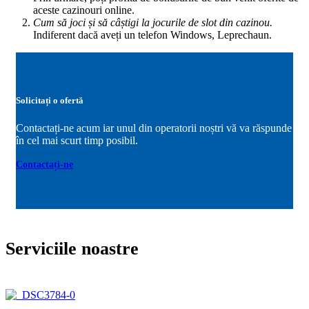
aceste cazinouri online.
Cum să joci și să câștigi la jocurile de slot din cazinou.
Indiferent dacă aveți un telefon Windows, Leprechaun.
Solicitați o ofertă
Contactați-ne acum iar unul din operatorii noștri vă va răspunde
în cel mai scurt timp posibil.
Contactați-ne
Serviciile noastre