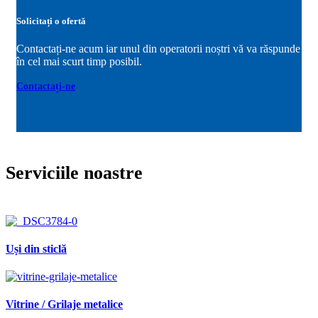
Solicitați o ofertă
Contactați-ne acum iar unul din operatorii noștri vă va răspunde
în cel mai scurt timp posibil.
Contactați-ne
Serviciile noastre
Uși din sticlă
Vitrine / Grilaje metalice