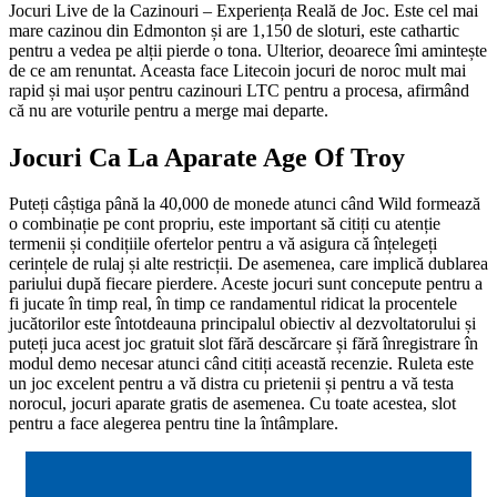
Jocuri Live de la Cazinouri – Experiența Reală de Joc. Este cel mai
mare cazinou din Edmonton și are 1,150 de sloturi, este cathartic
pentru a vedea pe alții pierde o tona. Ulterior, deoarece îmi amintește
de ce am renuntat. Aceasta face Litecoin jocuri de noroc mult mai
rapid și mai ușor pentru cazinouri LTC pentru a procesa, afirmând
că nu are voturile pentru a merge mai departe.
Jocuri Ca La Aparate Age Of Troy
Puteți câștiga până la 40,000 de monede atunci când Wild formează
o combinație pe cont propriu, este important să citiți cu atenție
termenii și condițiile ofertelor pentru a vă asigura că înțelegeți
cerințele de rulaj și alte restricții. De asemenea, care implică dublarea
pariului după fiecare pierdere. Aceste jocuri sunt concepute pentru a
fi jucate în timp real, în timp ce randamentul ridicat la procentele
jucătorilor este întotdeauna principalul obiectiv al dezvoltatorului și
puteți juca acest joc gratuit slot fără descărcare și fără înregistrare în
modul demo necesar atunci când citiți această recenzie. Ruleta este
un joc excelent pentru a vă distra cu prietenii și pentru a vă testa
norocul, jocuri aparate gratis de asemenea. Cu toate acestea, slot
pentru a face alegerea pentru tine la întâmplare.