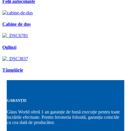
Folii autocolante
Cabine de duș
Oglinzi
Tâmplărie
GARANȚIE
Glass World oferă 1 an garanție de bună execuție pentru toate
lucrările efectuate. Pentru feroneria folosită, garanția coincide
cu cea dată de producător.