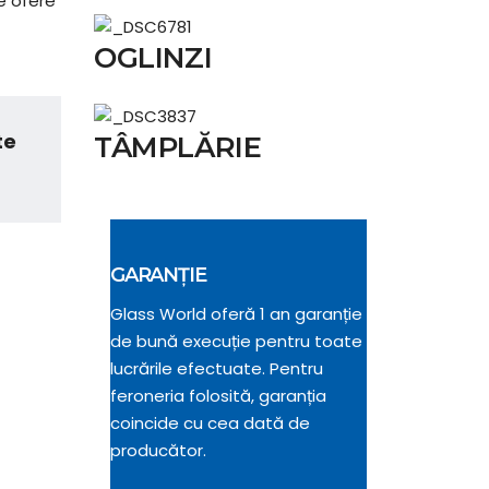
le ofere
OGLINZI
te
TÂMPLĂRIE
GARANȚIE
Glass World oferă 1 an garanție
de bună execuție pentru toate
lucrările efectuate. Pentru
feroneria folosită, garanția
coincide cu cea dată de
producător.