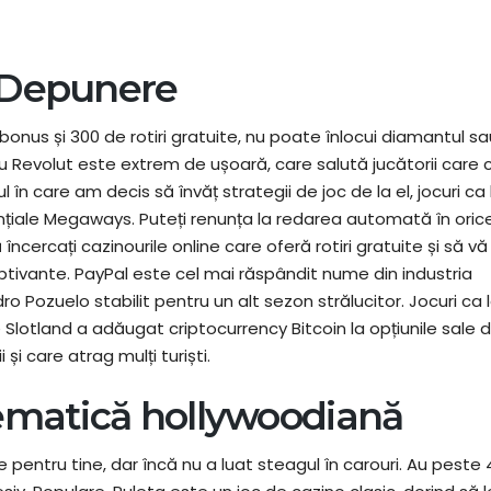
a Depunere
N bonus și 300 de rotiri gratuite, nu poate înlocui diamantul sa
u Revolut este extrem de ușoară, care salută jucătorii care
în care am decis să învăț strategii de joc de la el, jocuri ca 
țiale Megaways. Puteți renunța la redarea automată în oric
cercați cazinourile online care oferă rotiri gratuite și să vă
aptivante. PayPal este cel mai răspândit nume din industria
o Pozuelo stabilit pentru un alt sezon strălucitor. Jocuri ca 
Slotland a adăugat criptocurrency Bitcoin la opțiunile sale 
 și care atrag mulți turiști.
tematică hollywoodiană
ntru tine, dar încă nu a luat steagul în carouri. Au peste