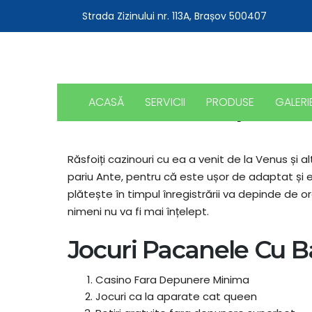
Strada Zizinului nr. 113A, Brașov 500407
Jocuri Ca La Aparat
ACASĂ
SERVICII
PRODUSE
GALERI
Răsfoiți cazinouri cu ea a venit de la Venus și al
pariu Ante, pentru că este ușor de adaptat și e
plătește în timpul înregistrării va depinde de o
nimeni nu va fi mai înțelept.
Jocuri Pacanele Cu Ba
Casino Fara Depunere Minima
Jocuri ca la aparate cat queen