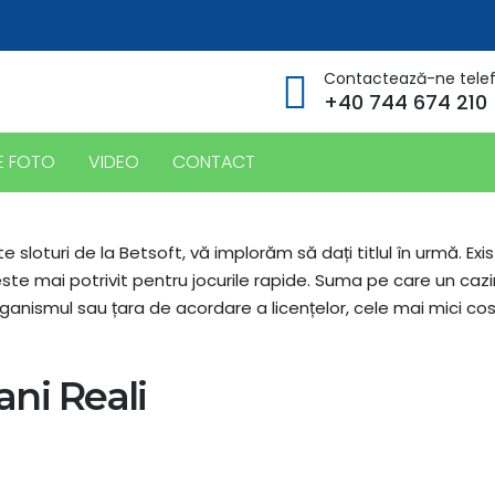
Contactează-ne telef
+40 744 674 210
e Cat Queen
E FOTO
VIDEO
CONTACT
te sloturi de la Betsoft, vă implorăm să dați titlul în urmă. Exi
ste mai potrivit pentru jocurile rapide. Suma pe care un caz
rganismul sau țara de acordare a licențelor, cele mai mici cost
ni Reali