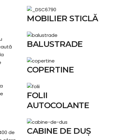
MOBILIER STICLĂ
u
BALUSTRADE
 caută
la
e
COPERTINE
la
de
FOLII
AUTOCOLANTE
CABINE DE DUȘ
 400 de