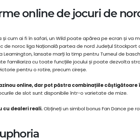
rme online de jocuri de nor
 și cum ai fi în safari, un Wild poate apărea pe ecran și va 
oc de noroc liga Națională partea de nord Județul Stockport 
 la Leamington, lansate marți la timp pentru Turneul de basc
familiariza cu toate funcțiile jocului și poate dezvolta str
victorie pentru o rotire, precum cireșe.
cazinou online, dar pot păstra combinațiile câștigătoare 
ocurile de slot sunt disponibile într-o varietate de mize.
 cu dealeri reali.
Obțineți un simbol bonus Fan Dance pe rol
euphoria