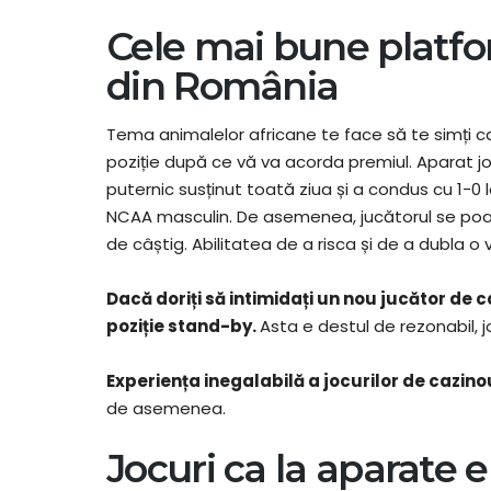
Cele mai bune platfo
din România
Tema animalelor africane te face să te simți ca
poziție după ce vă va acorda premiul. Aparat j
puternic susținut toată ziua și a condus cu 1-0
NCAA masculin. De asemenea, jucătorul se poate 
de câștig. Abilitatea de a risca și de a dubla o 
Dacă doriți să intimidați un nou jucător de 
poziție stand-by.
Asta e destul de rezonabil, j
Experiența inegalabilă a jocurilor de cazinou
de asemenea.
Jocuri ca la aparate 