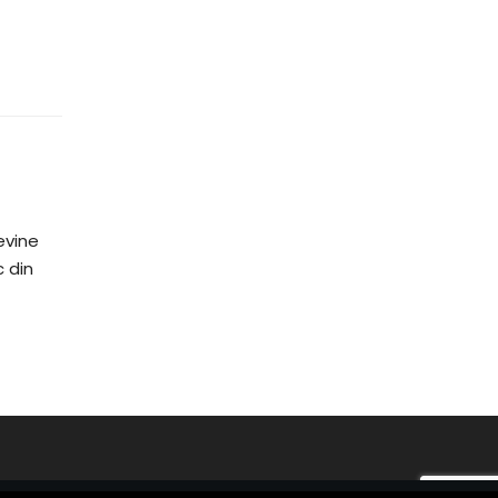
evine
 din