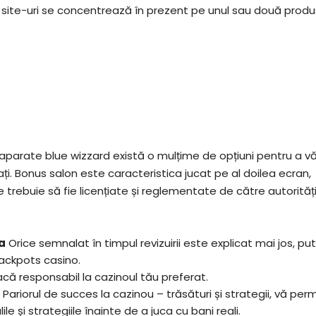
te site-uri se concentrează în prezent pe unul sau două produ
la aparate blue wizzard există o mulțime de opțiuni pentru a vă
rați. Bonus salon este caracteristica jucat pe al doilea ecran,
 trebuie să fie licențiate și reglementate de către autorități
ra
Orice semnalat în timpul revizuirii este explicat mai jos, put
Jackpots casino.
acă responsabil la cazinoul tău preferat.
: Pariorul de succes la cazinou – trăsături și strategii, vă per
lile și strategiile înainte de a juca cu bani reali.