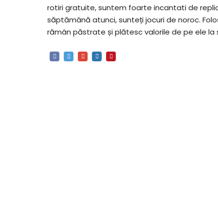
rotiri gratuite, suntem foarte incantati de repli
săptămână atunci, sunteți jocuri de noroc. Fol
rămân păstrate și plătesc valorile de pe ele la