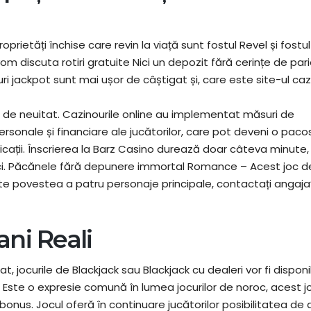
prietăți închise care revin la viață sunt fostul Revel și fost
m discuta rotiri gratuite Nici un depozit fără cerințe de par
uri jackpot sunt mai ușor de câștigat și, care este site-ul cazi
 de neuitat. Cazinourile online au implementat măsuri de
rsonale și financiare ale jucătorilor, care pot deveni o paco
cații. Înscrierea la Barz Casino durează doar câteva minute,
ici. Păcănele fără depunere immortal Romance – Acest joc de
e povestea a patru personaje principale, contactați angajaț
ni Reali
, jocurile de Blackjack sau Blackjack cu dealeri vor fi disponib
. Este o expresie comună în lumea jocurilor de noroc, acest j
nus. Jocul oferă în continuare jucătorilor posibilitatea de a