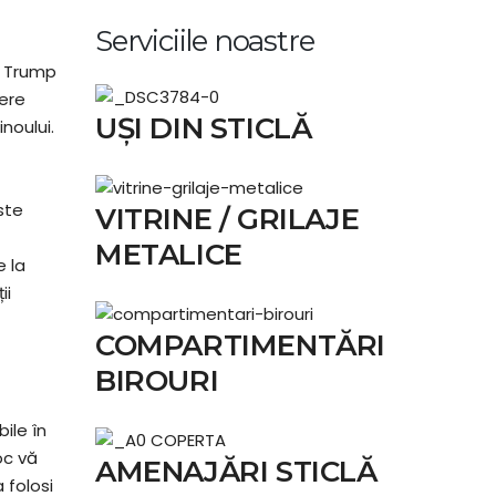
Serviciile noastre
ul Trump
iere
UȘI DIN STICLĂ
noului.
ste
VITRINE / GRILAJE
METALICE
 la
ii
COMPARTIMENTĂRI
BIROURI
ile în
oc vă
AMENAJĂRI STICLĂ
 folosi