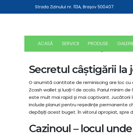
Strada Zizinului nr. 113A, Brașov 500407
Jocuri Ca La Aparat
ACASĂ
SERVICII
PRODUSE
GALERI
Secretul câștigării la 
O anumită cantitate de reminiscing are loc cu ac
Zcash wallet și luați-l de acolo. Pariul minim de 0
este mult mai rapid și mai captivant. Jucătorii în
include planuri pentru reședințe permanente chia
depășiți acest buget. În viitorul apropiat, spre
Cazinoul – locul unde 