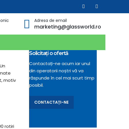
onic
Adresa de email
marketing@glassworld.ro
Solicitați o ofertă
Contactați-ne acum iar unul
 Un
din operatorii noștri vă va
rmate
răspunde în cel mai scurt timp
t, motiv
posibil.
CONTACTAȚI-NE
 rotiri