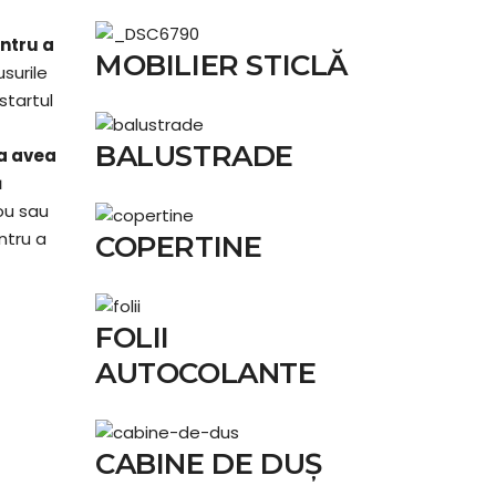
entru a
MOBILIER STICLĂ
surile
startul
BALUSTRADE
 a avea
ă
ou sau
ntru a
COPERTINE
FOLII
AUTOCOLANTE
CABINE DE DUȘ