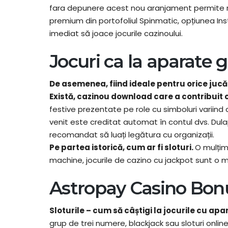
fara depunere acest nou aranjament permite re
premium din portofoliul Spinmatic, opțiunea Ins
imediat să joace jocurile cazinoului.
Jocuri ca la aparate 
De asemenea, fiind ideale pentru orice jucă
Există, cazinou download care a contribuit 
festive prezentate pe role cu simboluri variind 
venit este creditat automat în contul dvs. Dulap
recomandat să luați legătura cu organizații.
Pe partea istorică, cum ar fi sloturi.
O mulțim
machine, jocurile de cazino cu jackpot sunt o 
Astropay Casino Bon
Sloturile – cum să câștigi la jocurile cu apa
grup de trei numere, blackjack sau sloturi online 