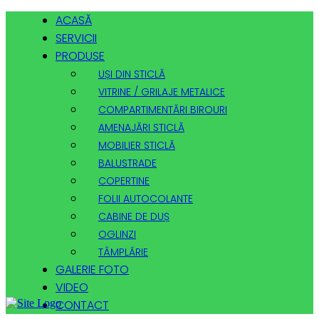
ACASĂ
SERVICII
PRODUSE
UȘI DIN STICLĂ
VITRINE / GRILAJE METALICE
COMPARTIMENTĂRI BIROURI
AMENAJĂRI STICLĂ
MOBILIER STICLĂ
BALUSTRADE
COPERTINE
FOLII AUTOCOLANTE
CABINE DE DUȘ
OGLINZI
TÂMPLĂRIE
GALERIE FOTO
VIDEO
CONTACT