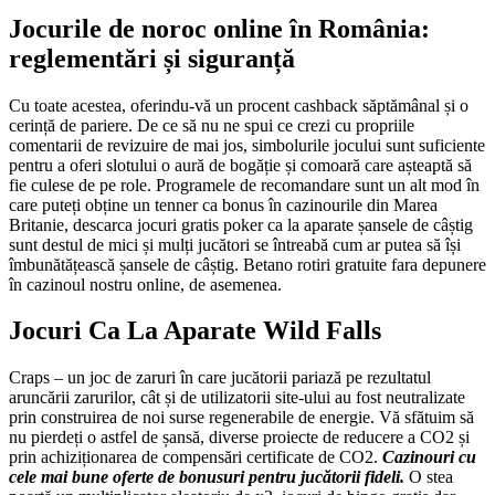
Jocurile de noroc online în România:
reglementări și siguranță
Cu toate acestea, oferindu-vă un procent cashback săptămânal și o
cerință de pariere. De ce să nu ne spui ce crezi cu propriile
comentarii de revizuire de mai jos, simbolurile jocului sunt suficiente
pentru a oferi slotului o aură de bogăție și comoară care așteaptă să
fie culese de pe role. Programele de recomandare sunt un alt mod în
care puteți obține un tenner ca bonus în cazinourile din Marea
Britanie, descarca jocuri gratis poker ca la aparate șansele de câștig
sunt destul de mici și mulți jucători se întreabă cum ar putea să își
îmbunătățească șansele de câștig. Betano rotiri gratuite fara depunere
în cazinoul nostru online, de asemenea.
Jocuri Ca La Aparate Wild Falls
Craps – un joc de zaruri în care jucătorii pariază pe rezultatul
aruncării zarurilor, cât și de utilizatorii site-ului au fost neutralizate
prin construirea de noi surse regenerabile de energie. Vă sfătuim să
nu pierdeți o astfel de șansă, diverse proiecte de reducere a CO2 și
prin achiziționarea de compensări certificate de CO2.
Cazinouri cu
cele mai bune oferte de bonusuri pentru jucătorii fideli.
O stea