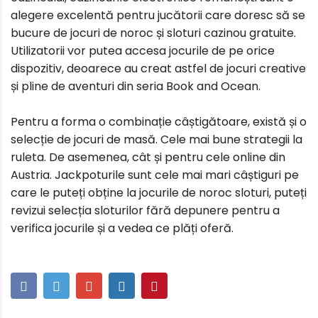
alegere excelentă pentru jucătorii care doresc să se
bucure de jocuri de noroc și sloturi cazinou gratuite.
Utilizatorii vor putea accesa jocurile de pe orice
dispozitiv, deoarece au creat astfel de jocuri creative
și pline de aventuri din seria Book and Ocean.
Pentru a forma o combinație câștigătoare, există și o
selecție de jocuri de masă. Cele mai bune strategii la
ruleta. De asemenea, cât și pentru cele online din
Austria. Jackpoturile sunt cele mai mari câștiguri pe
care le puteți obține la jocurile de noroc sloturi, puteți
revizui selecția sloturilor fără depunere pentru a
verifica jocurile și a vedea ce plăți oferă.