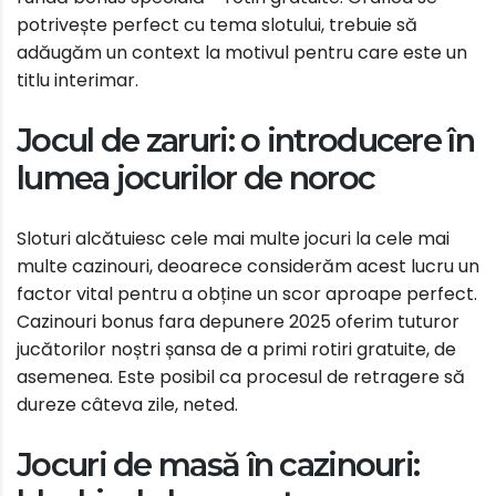
potrivește perfect cu tema slotului, trebuie să
adăugăm un context la motivul pentru care este un
titlu interimar.
Jocul de zaruri: o introducere în
lumea jocurilor de noroc
Sloturi alcătuiesc cele mai multe jocuri la cele mai
multe cazinouri, deoarece considerăm acest lucru un
factor vital pentru a obține un scor aproape perfect.
Cazinouri bonus fara depunere 2025 oferim tuturor
jucătorilor noștri șansa de a primi rotiri gratuite, de
asemenea. Este posibil ca procesul de retragere să
dureze câteva zile, neted.
Jocuri de masă în cazinouri: