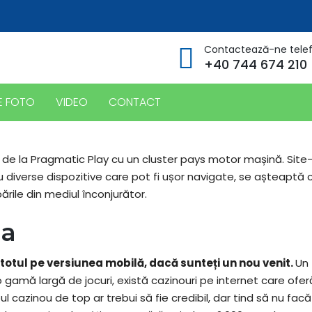
Contactează-ne telef
+40 744 674 210
E FOTO
VIDEO
CONTACT
ri de la Pragmatic Play cu un cluster pays motor mașină. Site-
u diverse dispozitive care pot fi ușor navigate, se așteaptă 
rile din mediul înconjurător.
ia
otul pe versiunea mobilă, dacă sunteți un nou venit.
Un
o gamă largă de jocuri, există cazinouri pe internet care ofer
ul cazinou de top ar trebui să fie credibil, dar tind să nu facă