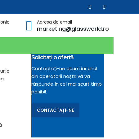
onic
Adresa de email
marketing@glassworld.ro
Solicitați o ofertă
Contactați-ne acum iar unul
urile
din operatorii noștri vă va
ca
răspunde în cel mai scurt timp
posibil.
CONTACTAȚI-NE
ă