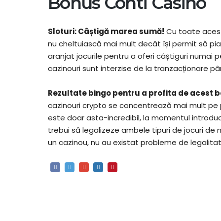
Bonus Conti Casino
Sloturi: Câștigă marea sumă!
Cu toate aceste
nu cheltuiască mai mult decât își permit să piard
aranjat jocurile pentru a oferi câștiguri numai 
cazinouri sunt interzise de la tranzacționare 
Rezultate bingo pentru a profita de acest
cazinouri crypto se concentrează mai mult pe par
este doar asta-incredibil, la momentul introducer
trebui să legalizeze ambele tipuri de jocuri de n
un cazinou, nu au existat probleme de legalitat