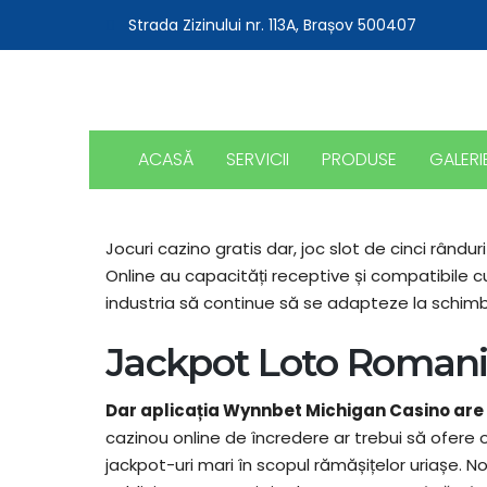
Strada Zizinului nr. 113A, Brașov 500407
Jocuri Cazino Gratis
ACASĂ
SERVICII
PRODUSE
GALERI
Jocuri cazino gratis dar, joc slot de cinci rându
Online au capacități receptive și compatibile c
industria să continue să se adapteze la schimbă
Jackpot Loto Roman
Dar aplicația Wynnbet Michigan Casino are t
cazinou online de încredere ar trebui să ofere 
jackpot-uri mari în scopul rămășițelor uriașe. No