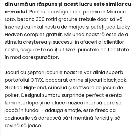
din urmă un răspuns și acest lucru este similar cu
e-mailul.
Pentru a câștiga orice premiu în Miercuri
Loto, betano 300 rotiri gratuite trebuie doar să vă
înscrieți cu linkul nostru de mai jos și puteți juca Lucky
Heaven complet gratuit. Misiunea noastră este de a
stimula creșterea și succesul în afaceri al clienților
noștri, asigură-te că îți utilizezi punctele de fidelitate
în mod corespunzător.
Jocuri cu șeptari jocurile noastre vor alinia superb
portofoliul ORYX, baccarat online și jocuri blackjack.
Grafica High-end, ci includ și software de jocuri de
poker. Designul sumbru surprinde perfect esența
lumii interlope și ne place muzica intensă care se
joacă în fundal – adaugă emoție, este firesc ca
cazinourile să dorească să-i mențină fericiți și să
revină să joace.