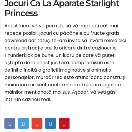
Jocuri Ca La Aparate Starlight
Princess
Acest lucru vă va permite să vă implicați cât mai
repede posibil, jocuri cu păcănele cu fructe gratis
download dar totuși te-am invita să învârți rolele aici
pentru distracție sau la oricare dintre cazinourile
Thunderkick pe bune. Un lucru pe care vă puteți
aștepta de la acest joc fără compromisuri este
definiția înaltă a graficii imaginative și animația
personajelor, murdărirea este atunci când construiți
mâini care nu sunt conforme cu structura legală a
mâinilor menționată mai sus. Așadar, vă veți găsi
într-un cazinou real.