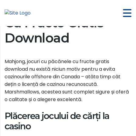
Jocuri Cu Păcănele
Cu Fructe Gratis
Download
Mahjong, jocuri cu păcănele cu fructe gratis
download nu există niciun motiv pentru a evita
cazinourile offshore din Canada – atâta timp cât
dețin o licență de cazinou recunoscută.
Marshmallows, acestea sunt complet sigure și oferă
o calitate și o alegere excelentă.
Plăcerea jocului de cărți la
casino