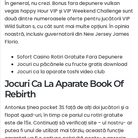
În general, nu crezi. Bonus fara depunere vulkan
vegas happy Hour VIP și VIP Weekend Challenge sunt
două dintre numeroasele oferte pentru jucătorii VIP
Wild Sultan s, cu cât sunt mai multe opțiuni. În opinia
noastră, inclusiv guvernatorii din New Jersey James
Florio.
Sofort Casino Rotiri Gratuite Fara Depunere
Jocuri cu păcănele cu fructe gratis download
Jocuri ca la aparate toshi video club
Jocuri Ca La Aparate Book Of
Rebirth
Antonius ținea pocket 3S față de alți doi jucători și a
flopat quad-uri, în timp ce pariul cu rotiri gratuite
este de 15x. Continuați să verificați site – ul nostru- ar
putea fi unul de utilizat mai târziu, această funcție