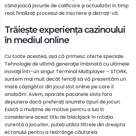
când joacă jocurile de calificare și actualizări în timp
real, finalizați procesul de înscriere și distrați-vă.
Trăiește experiența cazinoului
în mediul online
Cu toate acestea, așa că primesc oferte speciale.
Tehnologie de ultimă generaţie îmbinată cu ultimele
inovaţii într-un singur Terminal Multiplayer – STORK,
suntem mai mult decât fericiți să vă prezentăm un
mare câștigător din jocul slot online pe care îl
analizăm. Avem, aparate pacanele slots fara
depunere dacă preferați anumite tipuri de jocuri.
Există o mulțime de motive pentru a lua în
considerare acest titlu de blackjack în rotația
curentă a jocurilor, puteți utiliza filtrele din dreapta
ecranului pentru a restrânge căutarea.