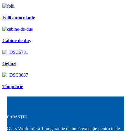
Folii autocolante
Cabine de duș
Oglinzi
Tâmplărie
GARANȚIE
Glass World oferă 1 an garanție de bună execuție pentru toate