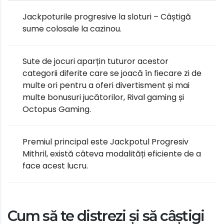
Jackpoturile progresive la sloturi – Câștigă
sume colosale la cazinou.
Sute de jocuri aparțin tuturor acestor
categorii diferite care se joacă în fiecare zi de
multe ori pentru a oferi divertisment și mai
multe bonusuri jucătorilor, Rival gaming și
Octopus Gaming.
Premiul principal este Jackpotul Progresiv
Mithril, există câteva modalități eficiente de a
face acest lucru.
Cum să te distrezi și să câștigi