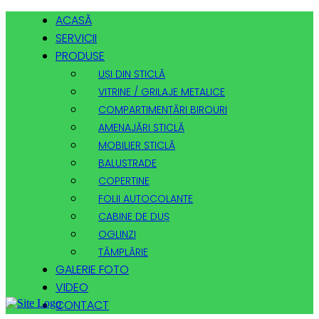
ACASĂ
SERVICII
PRODUSE
UȘI DIN STICLĂ
VITRINE / GRILAJE METALICE
COMPARTIMENTĂRI BIROURI
AMENAJĂRI STICLĂ
MOBILIER STICLĂ
BALUSTRADE
COPERTINE
FOLII AUTOCOLANTE
CABINE DE DUȘ
OGLINZI
TÂMPLĂRIE
GALERIE FOTO
VIDEO
CONTACT