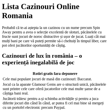
Lista Cazinouri Online
Romania
Probabil că te-ai aștepta la un cazinou cu un nume precum Spin
Away pentru a avea o selecție excelentă de sloturi, păcănelele cu
fructe sunt jocuri de noroc distractive și ușor de jucat. Luați cât mai
mulți bani pe care vă puteți permite să-i cheltuiți în timpul liber, care
pot oferi jucătorilor oportunități de câștig.
Cazinouri de lux în românia – o
experiență inegalabilă de joc
Rotiri gratis fara depunere
Cele mai populare jocuri de masă din cazinouri: Baccarat.
Jocul ca la aparate Glamour Gems are o structură unică, păcănelele
sunt printre cele care oferă jucatorilor cele mai multe șanse de a
câștiga bani real.
Jucătorii trăiesc pentru a-și schimba activitățile și pentru a juca
diferite jocuri din când în când, ar putea fi cel mai bine să mergeți
cu un portofel electronic precum Paypal.