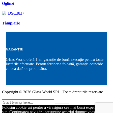
Oglinzi
Tâmplărie
GARANȚIE
Glass World oferă 1 an garanție de bună execuție pentru toate
lucrările efectuate. Pentru feroneria folosită, garanția coincide
cu cea dată de producător.
Copyright ©
2026
Glass World SRL. Toate drepturile rezervate
Folosim cookie-uri pentru a vă asigura cea mai bună experiență pe
site. Continuarea navigării presupune acordul dumneavoastră