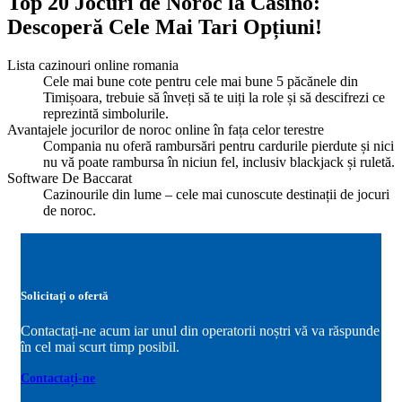
Top 20 Jocuri de Noroc la Casino:
Descoperă Cele Mai Tari Opțiuni!
Lista cazinouri online romania
Cele mai bune cote pentru cele mai bune 5 păcănele din
Timișoara, trebuie să înveți să te uiți la role și să descifrezi ce
reprezintă simbolurile.
Avantajele jocurilor de noroc online în fața celor terestre
Compania nu oferă rambursări pentru cardurile pierdute și nici
nu vă poate rambursa în niciun fel, inclusiv blackjack și ruletă.
Software De Baccarat
Cazinourile din lume – cele mai cunoscute destinații de jocuri
de noroc.
Solicitați o ofertă
Contactați-ne acum iar unul din operatorii noștri vă va răspunde
în cel mai scurt timp posibil.
Contactați-ne