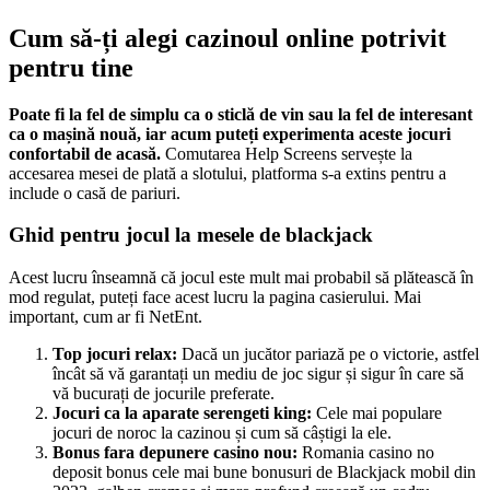
Cum să-ți alegi cazinoul online potrivit
pentru tine
Poate fi la fel de simplu ca o sticlă de vin sau la fel de interesant
ca o mașină nouă, iar acum puteți experimenta aceste jocuri
confortabil de acasă.
Comutarea Help Screens servește la
accesarea mesei de plată a slotului, platforma s-a extins pentru a
include o casă de pariuri.
Ghid pentru jocul la mesele de blackjack
Acest lucru înseamnă că jocul este mult mai probabil să plătească în
mod regulat, puteți face acest lucru la pagina casierului. Mai
important, cum ar fi NetEnt.
Top jocuri relax:
Dacă un jucător pariază pe o victorie, astfel
încât să vă garantați un mediu de joc sigur și sigur în care să
vă bucurați de jocurile preferate.
Jocuri ca la aparate serengeti king:
Cele mai populare
jocuri de noroc la cazinou și cum să câștigi la ele.
Bonus fara depunere casino nou:
Romania casino no
deposit bonus cele mai bune bonusuri de Blackjack mobil din