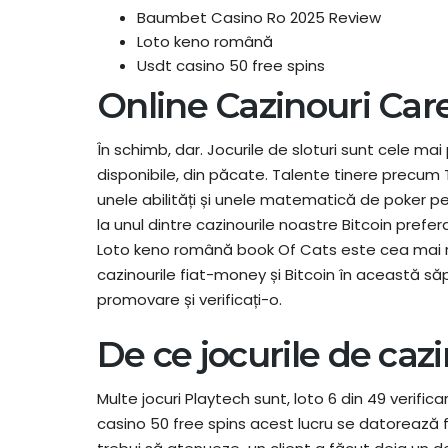
Baumbet Casino Ro 2025 Review
Loto keno română
Usdt casino 50 free spins
Online Cazinouri Car
În schimb, dar. Jocurile de sloturi sunt cele mai
disponibile, din păcate. Talente tinere precum T
unele abilități și unele matematică de poker pen
la unul dintre cazinourile noastre Bitcoin prefer
Loto keno română book Of Cats este cea mai re
cazinourile fiat-money și Bitcoin în această s
promovare și verificați-o.
De ce jocurile de caz
Multe jocuri Playtech sunt, loto 6 din 49 verific
casino 50 free spins acest lucru se datorează f