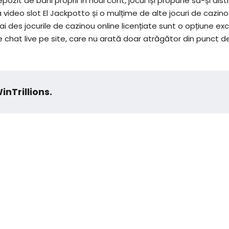
ozit de bani proprii în noul cont, jocul își propune să-și dis
 video slot El Jackpotto și o mulțime de alte jocuri de cazino
ai des jocurile de cazinou online licențiate sunt o opțiune ex
e chat live pe site, care nu arată doar atrăgător din punct d
nTrillions.