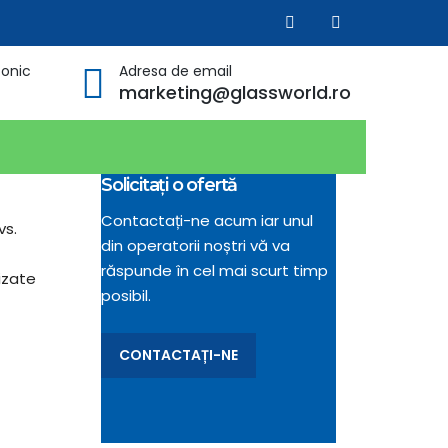
onic
Adresa de email
marketing@glassworld.ro
Solicitați o ofertă
Contactați-ne acum iar unul
vs.
din operatorii noștri vă va
răspunde în cel mai scurt timp
lizate
posibil.
CONTACTAȚI-NE