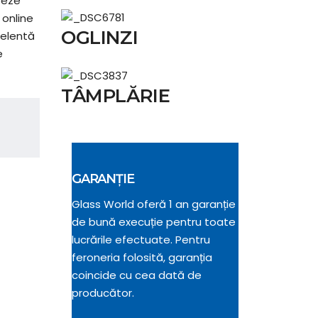
treze
 online
OGLINZI
celentă
e
TÂMPLĂRIE
GARANȚIE
Glass World oferă 1 an garanție
de bună execuție pentru toate
lucrările efectuate. Pentru
feroneria folosită, garanția
coincide cu cea dată de
producător.