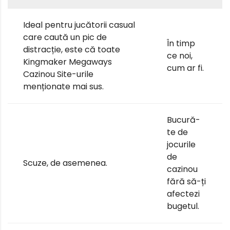
Ideal pentru jucătorii casual
care caută un pic de
În timp
distracție, este că toate
ce noi,
Kingmaker Megaways
cum ar fi.
Cazinou Site-urile
menționate mai sus.
Bucură-
te de
jocurile
de
Scuze, de asemenea.
cazinou
fără să-ți
afectezi
bugetul.