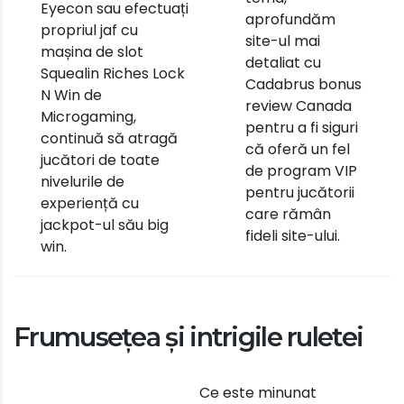
Eyecon sau efectuați
aprofundăm
propriul jaf cu
site-ul mai
mașina de slot
detaliat cu
Squealin Riches Lock
Cadabrus bonus
N Win de
review Canada
Microgaming,
pentru a fi siguri
continuă să atragă
că oferă un fel
jucători de toate
de program VIP
nivelurile de
pentru jucătorii
experiență cu
care rămân
jackpot-ul său big
fideli site-ului.
win.
Frumusețea și intrigile ruletei
Ce este minunat