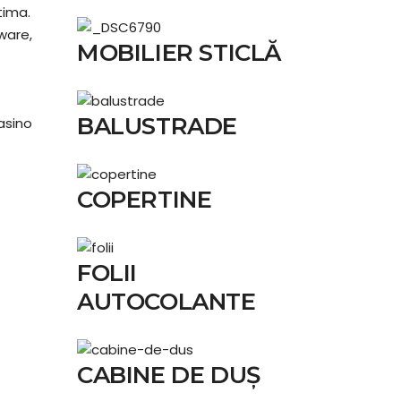
tima.
ware,
MOBILIER STICLĂ
BALUSTRADE
asino
COPERTINE
FOLII
AUTOCOLANTE
CABINE DE DUȘ