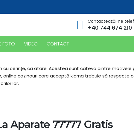
Contactează-ne telef
+40 744 674 210
re Acceptă Klarna
E FOTO
VIDEO
CONTACT
vin cu cerințe, ca atare. Acestea sunt câteva dintre motivele
e, online cazinouri care acceptă klarna trebuie să respecte 
rilor lor.
a Aparate 77777 Gratis