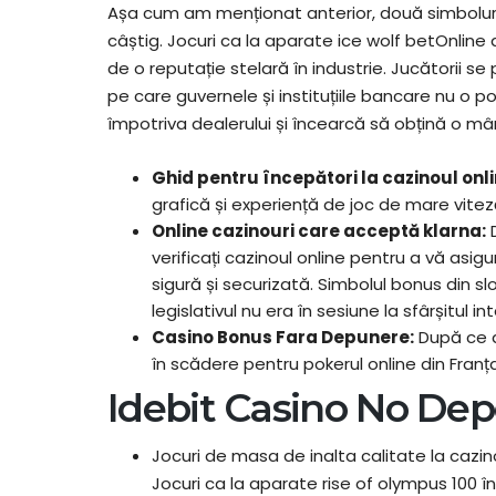
Așa cum am menționat anterior, două simbolur
câștig. Jocuri ca la aparate ice wolf betOnline
de o reputație stelară în industrie. Jucătorii 
pe care guvernele și instituțiile bancare nu o p
împotriva dealerului și încearcă să obțină o 
Ghid pentru începători la cazinoul onli
grafică și experiență de joc de mare viteză
Online cazinouri care acceptă klarna:
D
verificați cazinoul online pentru a vă asig
sigură și securizată. Simbolul bonus din 
legislativul nu era în sesiune la sfârșitul int
Casino Bonus Fara Depunere:
După ce aț
în scădere pentru pokerul online din Franța
Idebit Casino No Dep
Jocuri de masa de inalta calitate la cazin
Jocuri ca la aparate rise of olympus 100 în