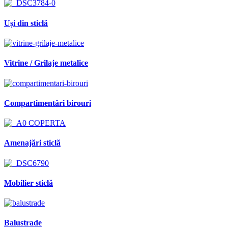
Uși din sticlă
Vitrine / Grilaje metalice
Compartimentări birouri
Amenajări sticlă
Mobilier sticlă
Balustrade