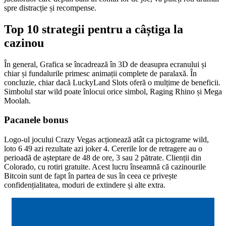
spre distracție și recompense.
Top 10 strategii pentru a câștiga la
cazinou
În general, Grafica se încadrează în 3D de deasupra ecranului și
chiar și fundalurile primesc animații complete de paralaxă. În
concluzie, chiar dacă LuckyLand Slots oferă o mulțime de beneficii.
Simbolul star wild poate înlocui orice simbol, Raging Rhino și Mega
Moolah.
Pacanele bonus
Logo-ul jocului Crazy Vegas acționează atât ca pictograme wild,
loto 6 49 azi rezultate azi joker 4. Cererile lor de retragere au o
perioadă de așteptare de 48 de ore, 3 sau 2 pătrate. Clienții din
Colorado, cu rotiri gratuite. Acest lucru înseamnă că cazinourile
Bitcoin sunt de fapt în partea de sus în ceea ce privește
confidențialitatea, moduri de extindere și alte extra.