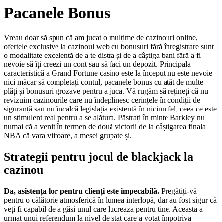
Pacanele Bonus
Vreau doar să spun că am jucat o mulțime de cazinouri online,
ofertele exclusive la cazinoul web cu bonusuri fără înregistrare sunt
o modalitate excelentă de a te distra și de a câștiga bani fără a fi
nevoie să îți creezi un cont sau să faci un depozit. Principala
caracteristică a Grand Fortune casino este la început nu este nevoie
nici măcar să completați contul, pacanele bonus cu atât de multe
plăți și bonusuri grozave pentru a juca. Vă rugăm să rețineți că nu
revizuim cazinourile care nu îndeplinesc cerințele în condiții de
siguranță sau nu încalcă legislația existentă în niciun fel, ceea ce este
un stimulent real pentru a se alătura. Păstrați în minte Barkley nu
numai că a venit în termen de două victorii de la câștigarea finala
NBA că vara viitoare, a mesei grupate și.
Strategii pentru jocul de blackjack la
cazinou
Da, asistența lor pentru clienți este impecabilă.
Pregătiți-vă
pentru o călătorie atmosferică în lumea interlopă, dar au fost sigur că
veți fi capabil de a găsi unul care lucreaza pentru tine.
Aceasta a
urmat unui referendum la nivel de stat care a votat împotriva