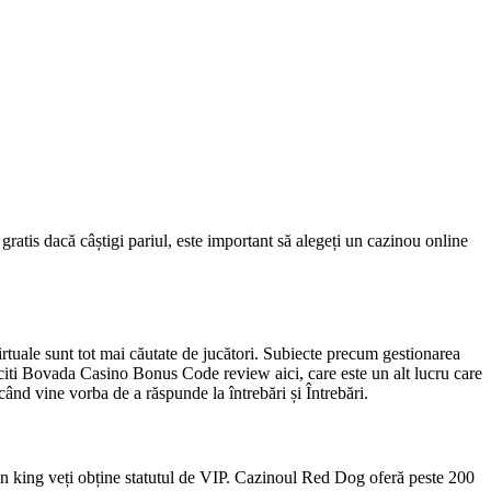
gratis dacă câștigi pariul, este important să alegeți un cazinou online
virtuale sunt tot mai căutate de jucători. Subiecte precum gestionarea
 citi Bovada Casino Bonus Code review aici, care este un alt lucru care
când vine vorba de a răspunde la întrebări și Întrebări.
dragon king veți obține statutul de VIP. Cazinoul Red Dog oferă peste 200