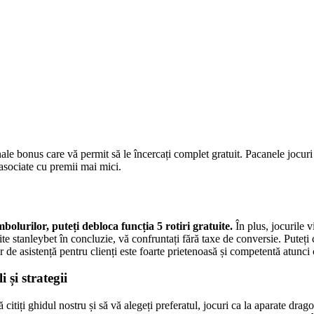
le bonus care vă permit să le încercați complet gratuit. Pacanele jocuri 
i asociate cu premii mai mici.
mbolurilor, puteți debloca funcția 5 rotiri gratuite.
În plus, jocurile 
e stanleybet în concluzie, vă confruntați fără taxe de conversie. Puteți
r de asistență pentru clienți este foarte prietenoasă și competentă atunci 
 și strategii
să citiți ghidul nostru și să vă alegeți preferatul, jocuri ca la aparate 