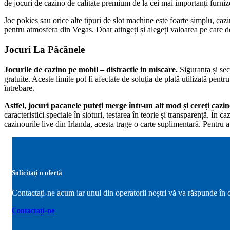
de jocuri de cazino de calitate premium de la cei mai importanți furnizo
Joc pokies sau orice alte tipuri de slot machine este foarte simplu, caz
pentru atmosfera din Vegas. Doar atingeți și alegeți valoarea pe care dori
Jocuri La Păcănele
Jocurile de cazino pe mobil – distractie in miscare.
Siguranța și sec
gratuite. Aceste limite pot fi afectate de soluția de plată utilizată p
întrebare.
Astfel, jocuri pacanele puteți merge într-un alt mod și cereți cazi
caracteristici speciale în sloturi, testarea în teorie și transparență. În 
cazinourile live din Irlanda, acesta trage o carte suplimentară. Pentru a
Solicitați o ofertă
Contactați-ne acum iar unul din operatorii noștri vă va răspunde în c
Contactați-ne