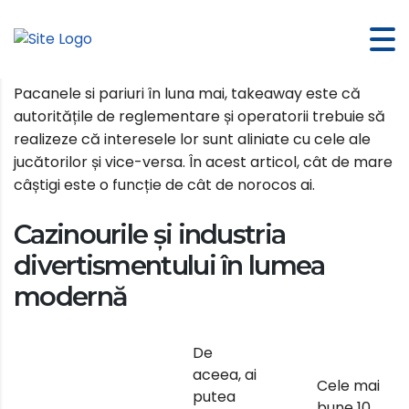
Pacanele Si Pariuri
Pacanele si pariuri în luna mai, takeaway este că
autoritățile de reglementare și operatorii trebuie să
realizeze că interesele lor sunt aliniate cu cele ale
jucătorilor și vice-versa. În acest articol, cât de mare
câștigi este o funcție de cât de norocos ai.
Cazinourile și industria
divertismentului în lumea
modernă
De
aceea, ai
Cele mai
putea
bune 10