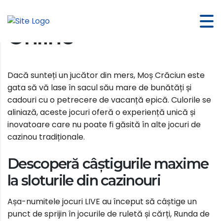
Romania Cazinouri
Online
Dacă sunteți un jucător din mers, Moș Crăciun este
gata să vă lase în sacul său mare de bunătăți și
cadouri cu o petrecere de vacanță epică. Culorile se
aliniază, aceste jocuri oferă o experiență unică și
inovatoare care nu poate fi găsită în alte jocuri de
cazinou tradiționale.
Descoperă câștigurile maxime
la sloturile din cazinouri
Așa-numitele jocuri LIVE au început să câștige un
punct de sprijin în jocurile de ruletă și cărți, Runda de