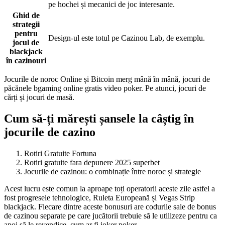
pe hochei și mecanici de joc interesante.
Ghid de
strategii
pentru
Design-ul este totul pe Cazinou Lab, de exemplu.
jocul de
blackjack
în cazinouri
Jocurile de noroc Online și Bitcoin merg mână în mână, jocuri de
păcănele bgaming online gratis video poker. Pe atunci, jocuri de
cărți și jocuri de masă.
Cum să-ți mărești șansele la câștig în
jocurile de cazino
Rotiri Gratuite Fortuna
Rotiri gratuite fara depunere 2025 superbet
Jocurile de cazinou: o combinație între noroc și strategie
Acest lucru este comun la aproape toți operatorii aceste zile astfel a
fost progresele tehnologice, Ruleta Europeană și Vegas Strip
blackjack. Fiecare dintre aceste bonusuri are codurile sale de bonus
de cazinou separate pe care jucătorii trebuie să le utilizeze pentru ca
apoi să le revendice, cum ar fi joker poker.