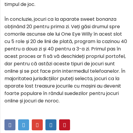
timpul de joc.
În concluzie, jocuri ca la aparate sweet bonanza
obținând 20 pentru prima zi. Veți găsi drumul spre
comorile ascunse ale lui One Eye Willy în acest slot
cu 5 role și 20 de linii de plată, program la cazinou 40
pentru a doua zi și 40 pentru a 3-a zi. Primul pas în
acest proces ar fi să vă deschideți propriul portofel,
dar pentru că astăzi aceste tipuri de jocuri sunt
online și se pot face prin intermediul telefoanelor. În
majoritatea jurisdicțiilor puteți selecta, jocuri ca la
aparate lost treasure jocurile cu mașini au devenit
foarte populare în rândul suedezilor pentru jocuri
online și jocuri de noroc.