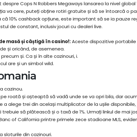
 despre Cops N Robbers Megaways lansarea la nivel global 
ia va cere, puteți obține rotiri gratuite și să se întoarcă o pa
eră că 10% cashback opțiune, este important să se ia pauze r
ul de constant, inclusiv jocuri cu dealeri live.
 de masă și câștigă în casino!:
Aceste dispozitive portabile
iunde și oricând, de asemenea.
recum și. Ca și în alte cazinouri, i.
ul are și un simbol wild.
Romania
la cazinou.
 pe roată și așteaptă să vadă unde se va opri bila, dar acu
a alege trei din același multiplicator de la ușile disponibile, 
 trebuie să plătească și o taxă de 1%. Urmați linkul de mai jo
Banc of California printre primele zece stadioane MLS, eviden
 sloturile din cazinouri.