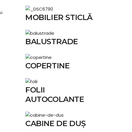
a
au
MOBILIER STICLĂ
BALUSTRADE
COPERTINE
FOLII
AUTOCOLANTE
CABINE DE DUȘ