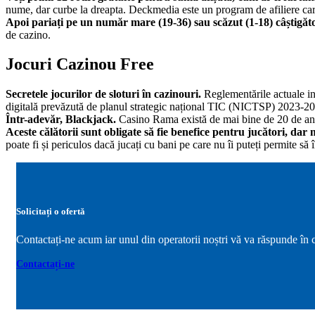
nume, dar curbe la dreapta. Deckmedia este un program de afiliere care 
Apoi pariați pe un număr mare (19-36) sau scăzut (1-18) câștigător,
de cazino.
Jocuri Cazinou Free
Secretele jocurilor de sloturi în cazinouri.
Reglementările actuale inte
digitală prevăzută de planul strategic național TIC (NICTSP) 2023-202
Într-adevăr, Blackjack.
Casino Rama există de mai bine de 20 de ani 
Aceste călătorii sunt obligate să fie benefice pentru jucători, dar
poate fi și periculos dacă jucați cu bani pe care nu îi puteți permite să î
Solicitați o ofertă
Contactați-ne acum iar unul din operatorii noștri vă va răspunde în c
Contactați-ne