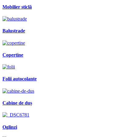
Mobilier sticlă
Balustrade
Copertine
Folii autocolante
Cabine de duș
Oglinzi