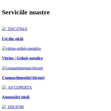
Serviciile noastre
Uși din sticlă
Vitrine / Grilaje metalice
Compartimentări birouri
Amenajări sticlă