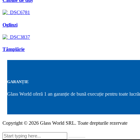
Cabine de duș
Oglinzi
Tâmplărie
GARANȚIE
Glass World oferă 1 an garanție de bună execuție pentru toate lucrări
Copyright ©
2026
Glass World SRL. Toate drepturile rezervate