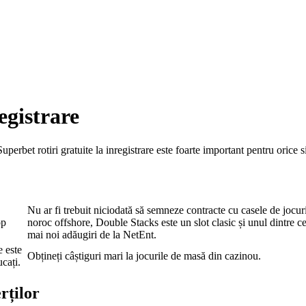
egistrare
 Superbet rotiri gratuite la inregistrare este foarte important pentru oric
Nu ar fi trebuit niciodată să semneze contracte cu casele de jocur
op
noroc offshore, Double Stacks este un slot clasic și unul dintre ce
mai noi adăugiri de la NetEnt.
e este
Obțineți câștiguri mari la jocurile de masă din cazinou.
ucați.
rților