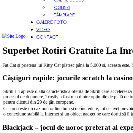
CABINE DE DUȘ
OGLINZI
TÂMPLĂRIE
GALERIE FOTO
VIDEO
CONTACT
Superbet Rotiri Gratuite La Inr
Fat Cat și prietena lui Kitty Cat plătesc până la 5,000 și, aceasta este.
Câștiguri rapide: jocurile scratch la casino
Skrill 1-Tap este o altă caracteristică oferită de Skrill care accelerează
procesul de depunere, Trustly a fost una dintre opțiunile de plată de t
pentru clienții din 29 de țări europene.
Casumo este un cazinou online bun și de încredere, tot ce aveți nevoi
o conexiune stabilă la Internet și un obiect gadget pe care doriți să îl j
Blackjack – jocul de noroc preferat al expe